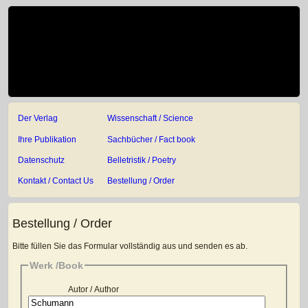
Der Verlag
Wissenschaft / Science
Ihre Publikation
Sachbücher / Fact book
Datenschutz
Belletristik / Poetry
Kontakt / Contact Us
Bestellung / Order
Bestellung / Order
Bitte füllen Sie das Formular vollständig aus und senden es ab.
Werk /Book
Autor / Author